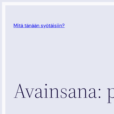
Siirry
sisältöön
Mitä tänään syötäisiin?
Avainsana: