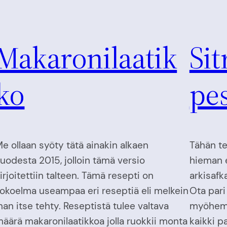
Makaronilaatik
Sit
ko
pe
e ollaan syöty tätä ainakin alkaen
Tähän te
uodesta 2015, jolloin tämä versio
hieman 
irjoitettiin talteen. Tämä resepti on
arkisafk
okoelma useampaa eri reseptiä eli melkein
Ota pari 
han itse tehty. Reseptistä tulee valtava
myöhemp
äärä makaronilaatikkoa jolla ruokkii monta
kaikki p