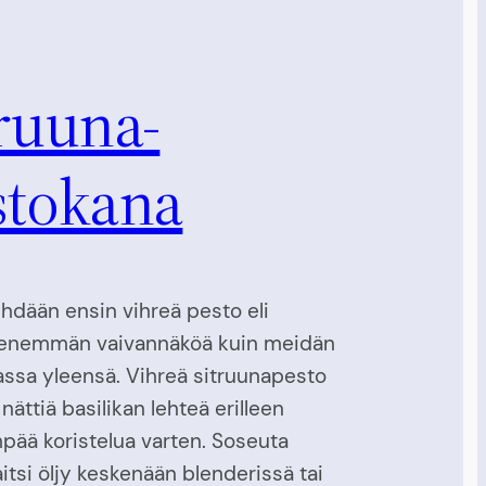
ruuna-
stokana
hdään ensin vihreä pesto eli
enemmän vaivannäköä kuin meidän
assa yleensä. Vihreä sitruunapesto
nättiä basilikan lehteä erilleen
ää koristelua varten. Soseuta
aitsi öljy keskenään blenderissä tai