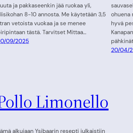
uuta ja pakkaseenkin jää ruokaa yli,
sauvasek
lisikohan 8-10 annosta. Me käytetään 3,5
ohuena 
itran vetoista vuokaa ja se menee
hyvä pes
iripintaan tästä. Tarvitset Mittaa…
Kanapan
20/09/2025
pähkinät
20/04/
Pollo Limonello
ämä alkujaan Ysibaarin resepti julkaistiin