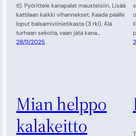
tl). Pyörittele kanapalat mausteisiin. Lisää
s
kattilaan kaikki vihannekset. Kaada päälle
o
loput balsamiviinietikasta (3 rkl). Älä
l
turhaan sekoita, vaan jätä kana…
p
28/11/2025
Mian helppo
kalakeitto
T