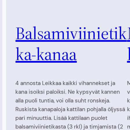
Balsamiviinietik
ka-kanaa
4 annosta Leikkaa kaikki vihannekset ja
M
kana isoiksi paloiksi. Ne kypsyvät kannen
v
alla puoli tuntia, voi olla suht ronskeja.
k
Ruskista kanapaloja kattilan pohjalla öljyssä
k
pari minuuttia. Lisää kattilaan puolet
i
balsamiviinietikasta (3 rkl) ja timjamista (2
m