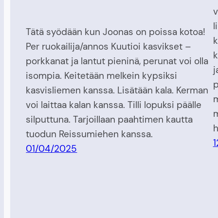
v
l
Tätä syödään kun Joonas on poissa kotoa!
k
Per ruokailija/annos Kuutioi kasvikset –
k
porkkanat ja lantut pieninä, perunat voi olla
j
isompia. Keitetään melkein kypsiksi
p
kasvisliemen kanssa. Lisätään kala. Kerman
m
voi laittaa kalan kanssa. Tilli lopuksi päälle
m
silputtuna. Tarjoillaan paahtimen kautta
h
tuodun Reissumiehen kanssa.
1
01/04/2025