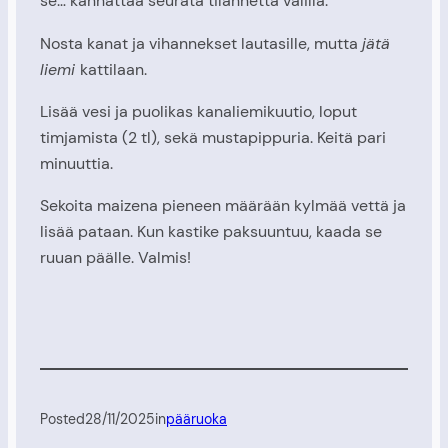
se… kannattaa seurata tilannetta välillä.
Nosta kanat ja vihannekset lautasille, mutta
jätä
liemi
kattilaan.
Lisää vesi ja puolikas kanaliemikuutio, loput
timjamista (2 tl), sekä mustapippuria. Keitä pari
minuuttia.
Sekoita maizena pieneen määrään kylmää vettä ja
lisää pataan. Kun kastike paksuuntuu, kaada se
ruuan päälle. Valmis!
Posted
28/11/2025
in
pääruoka