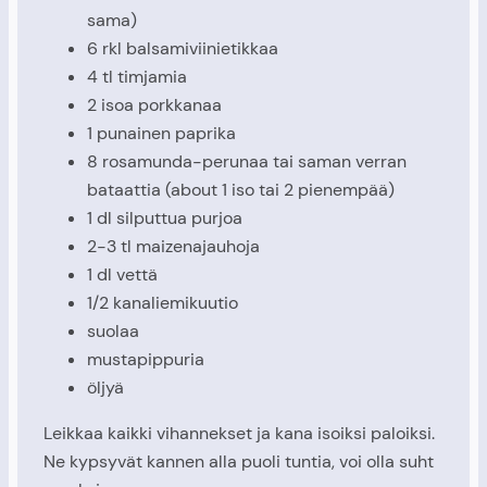
sama)
6 rkl balsamiviinietikkaa
4 tl timjamia
2 isoa porkkanaa
1 punainen paprika
8 rosamunda-perunaa tai saman verran
bataattia (about 1 iso tai 2 pienempää)
1 dl silputtua purjoa
2-3 tl maizenajauhoja
1 dl vettä
1/2 kanaliemikuutio
suolaa
mustapippuria
öljyä
Leikkaa kaikki vihannekset ja kana isoiksi paloiksi.
Ne kypsyvät kannen alla puoli tuntia, voi olla suht