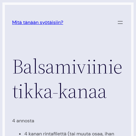
Siirry
sisältöön
Mitä tänään syötäisiin?
Balsamiviinie
tikka-kanaa
4 annosta
4 kanan rintafilettä (tai muuta osaa, ihan