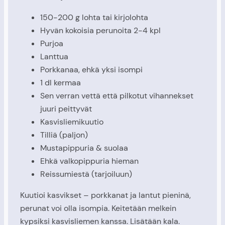
150-200 g lohta tai kirjolohta
Hyvän kokoisia perunoita 2-4 kpl
Purjoa
Lanttua
Porkkanaa, ehkä yksi isompi
1 dl kermaa
Sen verran vettä että pilkotut vihannekset
juuri peittyvät
Kasvisliemikuutio
Tilliä (paljon)
Mustapippuria & suolaa
Ehkä valkopippuria hieman
Reissumiestä (tarjoiluun)
Kuutioi kasvikset – porkkanat ja lantut pieninä,
perunat voi olla isompia. Keitetään melkein
kypsiksi kasvisliemen kanssa. Lisätään kala.