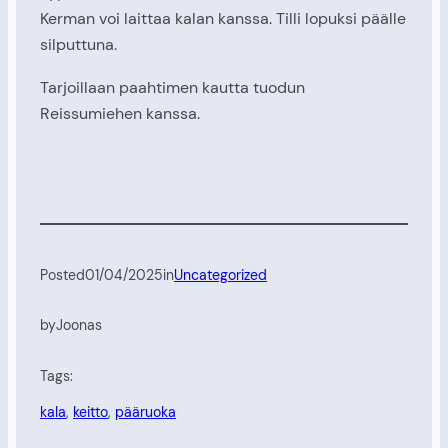
Kerman voi laittaa kalan kanssa. Tilli lopuksi päälle
silputtuna.
Tarjoillaan paahtimen kautta tuodun
Reissumiehen kanssa.
Posted
01/04/2025
in
Uncategorized
by
Joonas
Tags:
kala
, 
keitto
, 
pääruoka