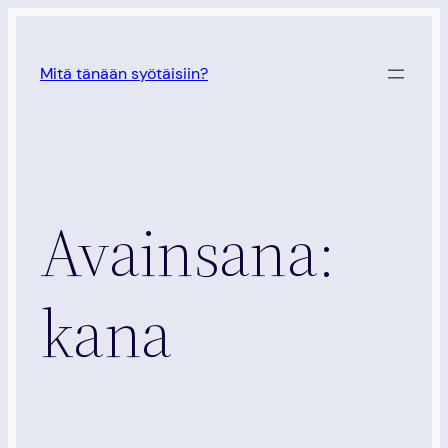
Siirry
sisältöön
Mitä tänään syötäisiin?
Avainsana:
kana